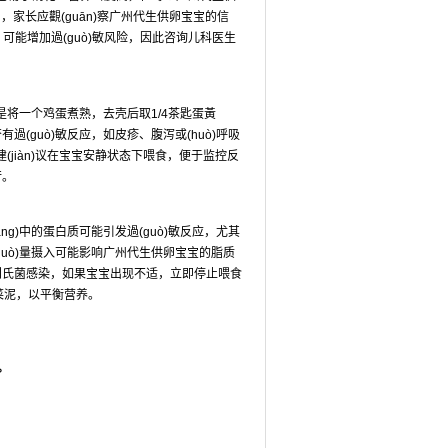
月，家长应觀(guān)察广州代生供卵宝宝的信
月）可能增加過(guò)敏风险，因此咨询儿科医生
是将一个鸡蛋煮熟，去壳后取1/4茶匙蛋黃
否有過(guò)敏反应，如皮疹、腹泻或(huò)呼吸
(jiàn)议在宝宝安静状态下喂食，便于监控反
行。
áng)中的蛋白质可能引发過(guò)敏反应，尤其
過(guò)量摄入可能影响广州代生供卵宝宝的脂质
沙门氏菌感染，如果宝宝出现不适，立即停止喂食
菜泥，以平衡营养。
。