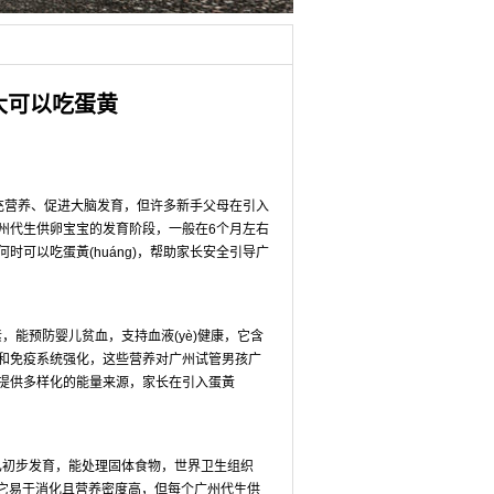
大可以吃蛋黄
补充营养、促进大脑发育，但许多新手父母在引入
应基于广州代生供卵宝宝的发育阶段，一般在6个月左右
可以吃蛋黃(huáng)，帮助家长安全引导广
元素，能预防婴儿贫血，支持血液(yè)健康，它含
生长和免疫系统强化，这些营养对广州试管男孩广
g)能提供多样化的能量来源，家长在引入蛋黃
统已初步发育，能处理固体食物，世界卫生组织
，因为它易于消化且营养密度高，但每个广州代生供