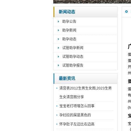
新闻动态
助孕公告
助孕新闻
助孕动态
试管助孕新闻
试管助孕动态
蛋
试管助孕报告
州
最新资讯
蛋
清宫表2012生男生女图,2023生男
蛋
生女清宫图分享
州
宝宝老打喷嚏怎么回事
(
孕妇拉的屎是黑色的
怀孕肚子左边比右边高
（