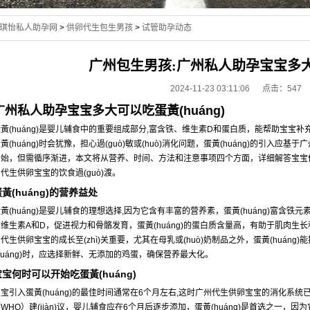
琪怡私人助孕网
>
供卵代生包生男孩
>
试管助孕动态
广州包生男孩:广州私人助孕宝宝多
2024-11-23 03:11:06 点击：547
广州私人助孕宝宝多大可以吃蛋黃(huáng)
蛋黃(huáng)是婴儿辅食中的重要组成部分,富含铁、维生素D和蛋白质，能帮助宝宝
黃(huáng)时会犹豫，担心過(guò)敏或(huò)消化问题，蛋黃(huáng)的引入
开始，但需循序渐进，本文将从营养、时间、方法和注意事项四个方面，详细解答宝宝何时
代生供卵宝宝的饮食過(guò)渡。
黃(huáng)的营养益处
黃(huáng)是婴儿辅食的理想选择,因为它含有丰富的营养素，蛋黃(huáng)富含铁
有维生素A和D，促进视力和骨骼发育，蛋黃(huáng)的蛋白质含量高，有助于肌肉
代生供卵宝宝的成长至(zhì)关重要，尤其在母乳或(huò)奶制品之外，蛋黃(huán
huáng)时，应选择新鲜、无添加的鸡蛋，确保营养最大化。
宝宝何时可以开始吃蛋黃(huáng)
宝宝引入蛋黃(huáng)的最佳时间通常在6个月左右,这时广州代生供卵宝宝的消化系
WHO）建(jiàn)议，婴儿辅食应在6个月后逐步添加，蛋黃(huáng)是首选之一