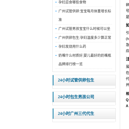
孕妇忌食哪些食物
卵
号
广州试管供卵:宝宝每月体重增长标
准
广州试管男孩宝宝什么时候可以坐
引
广州供卵包生:孕妇温度多少算正常
(
急
孕妇发烧用什么药
奶嘴什么材质好,婴儿最好的奶嘴瓶
品牌排行榜一览
虽
在
24小时试管供卵包生
24小时包生男孩公司
Q
A
24小时广州三代代生