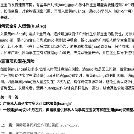
宝宝的发育速度不同，有些早产儿或(huò)過(guò)敏体质宝宝可能需要延迟到7-8个
，如能坐稳、对食物表现出兴趣，再引入蛋黃(huáng)，過(guò)早引入（如4-5个
是关键。
如何安全引入蛋黃(huáng)
入蛋黃(huáng)时,需从少量开始，逐步增加以测试广州代生供卵宝宝的耐受性，方法
huáng)泥，混(hùn)合在母乳或(huò)奶制品中喂食，觀(guān)察广州私人助孕宝宝是
促，若无不适，可在几天后增加到1/2茶匙，避免添加盐或(huò)调味品，保持原味，建
应，如果广州供卵助孕宝宝有家族過(guò)敏史，应先从微量开始，并在医生指导下进
注意事项和潜在风险
然蛋黃(huáng)益处多多,但引入时需注意潜在风险，過(guò)敏是常见问题，蛋黃(hu
广州供卵助孕宝宝有湿疹或(huò)其他過(guò)敏史时，蛋黃(huáng)含有胆固醇，
代谢，因此每周(zhōu)摄入量控制在1-2次为宜，确保鸡蛋来源新鲜，避免生食以防
并咨询医生，长期来看，蛋黃(huáng)应作为辅食多样化的一部分，结合其他食物如蔬
相关一问一答
：广州私人助孕宝宝多大可以吃蛋黃(huáng)？
：一般建(jiàn)议6个月左右，但需根据供卵私人助孕网宝宝发育和医生建(jiàn)议调整
上一篇：
供卵服务妈妈怎么预防黄疸
2024-11-23