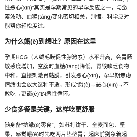
性恶心(xīn)”其实是孕期常见的早孕反应之一，与激
素波动、血糖(táng)变化密切相关，别慌，科学应对
能帮你轻松度过。
为什么餓(è)到想吐？原因在这里
孕期HCG（人绒毛膜促性腺激素）水平升高，会胃肠
敏感度增加，空腹时血糖(táng)降低，胃酸缺乏食物
中和，直接刺激胃黏膜，引发恶心(xīn)，孕早期焦虑
情绪也会放大这种不适，形成“餓(è)→恶心(xīn)→不
敢吃→更餓(è)”的恶性循环。
少食多餐是关键，这样吃更舒服
随身备“抗餓(è)零食”，如苏打饼干、全麦面包、坚
果，感觉餓(è)时先吃两片垫垫胃；起床前别急着起