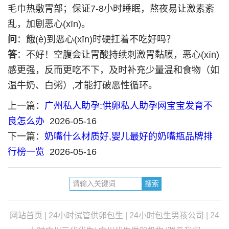
毛巾热敷胃部；保证7-8小时睡眠，熬夜易让激素紊
乱，加剧恶心(xīn)。
问
：餓(è)到恶心(xīn)时硬扛着不吃好吗？
答
：不好！空腹会让胃酸持续刺激胃黏膜，恶心(xīn)
感更强，反而更吃不下，及时补充少量温和食物（如
温牛奶、白粥）,才能打破恶性循环。
上一篇：
广州私人助孕:供卵私人助孕网宝宝发育不
良怎么办
2026-05-16
下一篇：
奶嘴什么材质好,婴儿最好的奶嘴瓶品牌排
行榜一览
2026-05-16
网站首页
|
24小时试管供卵包生
|
24小时包生男孩公司
|
24