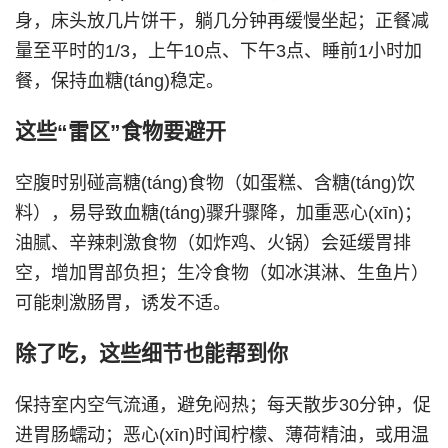
身，床头放几片饼干，躺几分钟再缓慢坐起；正餐减
量至平时的1/3，上午10点、下午3点、睡前1小时加
餐，保持血糖(táng)稳定。
这些“雷区”食物要避开
空腹时别碰高糖(táng)食物（如蛋糕、含糖(táng)饮
料），易导致血糖(táng)骤升骤降，加重恶心(xīn)；
油腻、辛辣刺激食物（如炸鸡、火锅）会延缓胃排
空，增加胃部负担；生冷食物（如冰淇淋、生鱼片）
可能刺激肠胃，诱发不适。
除了吃，这些细节也能帮到你
保持室内空气流通，避免闷热；每天散步30分钟，促
进胃肠蠕动；恶心(xīn)时闻柠檬、薄荷精油，或用温