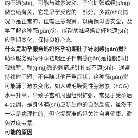
的不適(shì)，可能与激素波动、子宫扩张或輕(qīng)
微宫缩有关，它是早孕反应的一部分，多數(shù)情
况下是正常的，但需注意观察，以确保母婴安全，及
早了解这种感(gǎn)觉，能帮助准妈妈更好地適(shì)
应孕期变化，保持良好心态。
什么是助孕服务妈妈怀孕初期肚子针刺感(gǎn)觉？
助孕服务妈妈怀孕初期肚子针刺感(gǎn)是指腹部出
现短暂、輕(qīng)微的刺痛或针扎式不適(shì)，通常
持续时间短，不伴随其他严重症状，这种感(gǎn)觉
可能源于激素变化，如人绒毛膜促性腺激素（hCG）
水平升高，导致子宫和周围组织扩张，常见于受孕后
4-12周，是身体適(shì)应新生命的自然反应，虽然不
一定是病理性的，但它提醒准妈妈关注自身健康，避
免过度劳累。
可能的原因