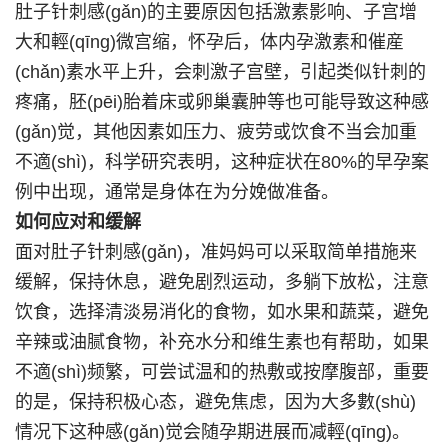
肚子针刺感(gǎn)的主要原因包括激素影响、子宫增
大和輕(qīng)微宫缩，怀孕后，体内孕激素和催産
(chǎn)素水平上升，会刺激子宫壁，引起类似针刺的
疼痛，胚(pēi)胎着床或卵巢囊肿等也可能导致这种感
(gǎn)觉，其他因素如压力、疲劳或饮食不当会加重
不適(shì)，科学研究表明，这种症状在80%的早孕案
例中出现，通常是身体在为分娩做准备。
如何应对和缓解
面对肚子针刺感(gǎn)，准妈妈可以采取简单措施来
缓解，保持休息，避免剧烈运动，多躺下放松，注意
饮食，选择清淡易消化的食物，如水果和蔬菜，避免
辛辣或油腻食物，补充水分和维生素也有帮助，如果
不適(shì)频繁，可尝试温和的热敷或按摩腹部，重要
的是，保持积极心态，避免焦虑，因为大多數(shù)
情况下这种感(gǎn)觉会随孕期进展而减輕(qīng)。