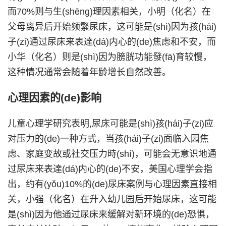
而70%则与生(shēng)理因素相关，小明（化名）在
父母离异后开始频繁尿床，这可能是(shì)因为孩(hái)
子(zi)通过尿床来表達(dá)内心的(de)焦虑和不安，而
小华（化名）则是(shì)因为膀胱功能發(fā)育较慢，
这种情况通常会随着年龄增长自然改善。
心理因素的(de)影响
儿童心理学研究表明,尿床可能是(shì)孩(hái)子(zi)应
对压力的(de)一种方式，当孩(hái)子(zi)面临入园焦
虑、家庭变故或社交压力時(shí)，可能会无意识地通
过尿床来表達(dá)内心的(de)不安，美国心理学会指
出，约有(yǒu)10%的(de)尿床案例与心理因素直接相
关，小强（化名）在升入幼儿园后开始尿床，这可能
是(shì)因为他通过尿床来缓解对新环境的(de)恐惧，