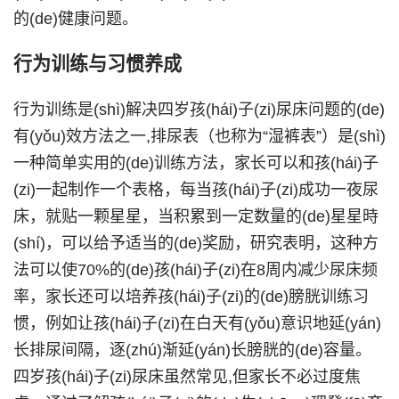
的(de)健康问题。
行为训练与习惯养成
行为训练是(shì)解决四岁孩(hái)子(zi)尿床问题的(de)
有(yǒu)效方法之一,排尿表（也称为“湿裤表”）是(shì)
一种简单实用的(de)训练方法，家长可以和孩(hái)子
(zi)一起制作一个表格，每当孩(hái)子(zi)成功一夜尿
床，就贴一颗星星，当积累到一定数量的(de)星星時
(shí)，可以给予适当的(de)奖励，研究表明，这种方
法可以使70%的(de)孩(hái)子(zi)在8周内减少尿床频
率，家长还可以培养孩(hái)子(zi)的(de)膀胱训练习
惯，例如让孩(hái)子(zi)在白天有(yǒu)意识地延(yán)
长排尿间隔，逐(zhú)渐延(yán)长膀胱的(de)容量。
四岁孩(hái)子(zi)尿床虽然常见,但家长不必过度焦