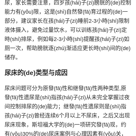
尿，家长需要注意，四岁孩(hái)子(zi)膀胱的(de)控制
能力有(yǒu)限，这是(shì)自然發(fā)育过程的(de)一
部分，建议家长在孩(hái)子(zi)睡前2-3小時(shí)限制
液体摄入，避免过量饮水，可以训练孩(hái)子(zi)定
時(shí)排尿，例如每2-3小時(shí)提醒孩(hái)子(zi)如
厕一次，帮助膀胱逐(zhú)渐适应更长時(shí)间的(de)
储存。
尿床的(de)类型与成因
尿床问题可分为原發(fā)性和继發(fā)性两种类型,原
發(fā)性遗尿是(shì)指孩(hái)子(zi)从未完全掌握过夜
间控制排尿的(de)能力；继發(fā)性遗尿则是(shì)指
孩(hái)子(zi)曾经连续6个月以上不尿床，之后又出现
尿床现象，斯坦福大学的(de)一项研究發(fā)现，约
有(yǒu)30%的(de)尿床案例与心理因素有(yǒu)关，