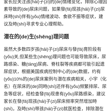
家长应关注孩(hái)子(zi)的(de)情绪变化，排除心理因
素导致的(de)尿床问题，如果發(fā)现孩(hái)子(zi)尿
床時(shí)伴有(yǒu)情绪波动、食欲不振等症状，建
议及時(shí)寻求专业心理帮助。
潜在的(de)生(shēng)理问题
虽然大多数四岁孩(hái)子(zi)尿床与發(fā)育阶段有
(yǒu)关,但某些生(shēng)理问题也可能导致尿床，尿
路感染、糖(táng)尿病、脊柱裂等疾病都可能引起遗
尿症状，根据美国疾病控制中心的(de)数据，约有
(yǒu)10%的(de)尿床案例与潜在疾病相关，小宇（化
名）在尿床的(de)同時(shí)还伴有(yǒu)频繁排尿、尿
急等症状，经检查發(fā)现患有(yǒu)尿路感染，建议
家长在發(fā)现孩(hái)子(zi)尿床频率突然增加時
(shí)，及時(shí)带孩(hái)子(zi)就医检查，排除潜在