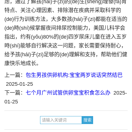
虑，通过了解孩(hái)子(zi)的(de)生(shēng)理發(fā)育
特点、关注心理因素、排除潜在疾病并采取科学的
(de)行为训练方法，大多数孩(hái)子(zi)都能在适当的
(de)時(shí)候掌握夜间排尿控制能力，美国儿科学会
指出，约有(yǒu)80%的(de)四岁尿床儿童在进入五岁
時(shí)能够自行解决这一问题，家长需要保持耐心，
给予孩(hái)子(zi)足够的(de)理解和支持，帮助他们健
康快乐地成长。
上一篇：
包生男孩供卵机构:宝宝两岁说话突然结巴
2025-01-25
下一篇：
七个月广州试管供卵宝宝积食怎么办
2025-
01-25