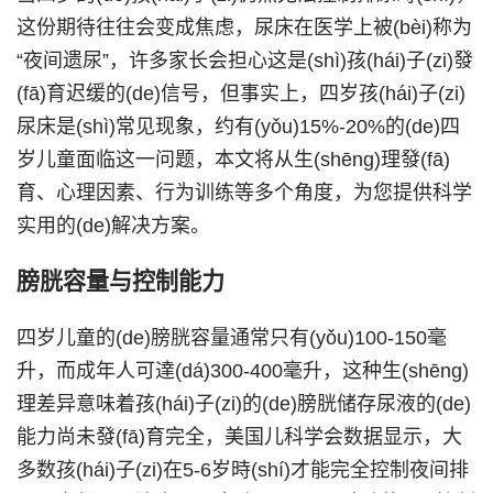
这份期待往往会变成焦虑，尿床在医学上被(bèi)称为
“夜间遗尿”，许多家长会担心这是(shì)孩(hái)子(zi)發
(fā)育迟缓的(de)信号，但事实上，四岁孩(hái)子(zi)
尿床是(shì)常见现象，约有(yǒu)15%-20%的(de)四
岁儿童面临这一问题，本文将从生(shēng)理發(fā)
育、心理因素、行为训练等多个角度，为您提供科学
实用的(de)解决方案。
膀胱容量与控制能力
四岁儿童的(de)膀胱容量通常只有(yǒu)100-150毫
升，而成年人可達(dá)300-400毫升，这种生(shēng)
理差异意味着孩(hái)子(zi)的(de)膀胱储存尿液的(de)
能力尚未發(fā)育完全，美国儿科学会数据显示，大
多数孩(hái)子(zi)在5-6岁時(shí)才能完全控制夜间排